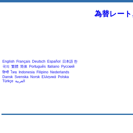
為替レート
English
Français
Deutsch
Español
日本語
한
국의
繁體
简体
Português
Italiano
Русский
हिन्दी
ไทย
Indonesia
Filipino
Nederlands
Dansk
Svenska
Norsk
Ελληνικά
Polska
Türkçe
العربية