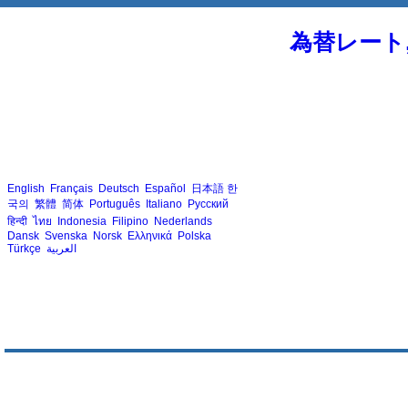
為替レート
English
Français
Deutsch
Español
日本語
한
국의
繁體
简体
Português
Italiano
Русский
हिन्दी
ไทย
Indonesia
Filipino
Nederlands
Dansk
Svenska
Norsk
Ελληνικά
Polska
Türkçe
العربية