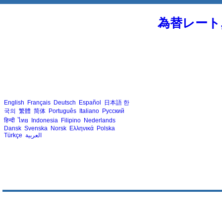
為替レート
English
Français
Deutsch
Español
日本語
한
국의
繁體
简体
Português
Italiano
Русский
हिन्दी
ไทย
Indonesia
Filipino
Nederlands
Dansk
Svenska
Norsk
Ελληνικά
Polska
Türkçe
العربية