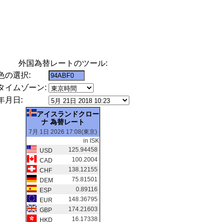
外国為替レートのツール:
色の選択:
タイムゾーン:
年月日:
アイスランドクロー
ナ 為替レート
7月 1日 2026 17:08(東京)
in ISK
125.94458
USD
100.2004
CAD
138.12155
CHF
75.81501
DEM
0.89116
ESP
148.36795
EUR
174.21603
GBP
16.17338
HKD