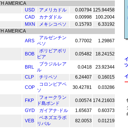
H AMERICA
USD
アメリカドル
0.00794
125.94458
CAD
カナダドル
0.00998
100.2004
MXN
メキシコペソ
0.15793
6.33192
H AMERICA
アルゼンチン
ARS
0.77002
1.29867
ペソ
ボリビアボリ
BOB
0.05482
18.24152
ビア
ブラジルレア
BRL
0.0418
23.92344
ル
CLP
チリペソ
6.24407
0.16015
コロンビアペ
COP
30.42781
0.03286
ソ
フォークラン
FKP
0.00574
174.21603
ド島ポンド
GYD
ガイアナ·ドル
1.65637
0.60373
ベネズエラボ
VEB
82.0053
0.01219
リバル