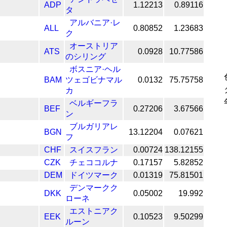
ADP
1.12213
0.89116
タ
アルバニア·レ
ALL
0.80852
1.23683
ク
オーストリア
ATS
0.0928
10.77586
のシリング
ボスニア·ヘル
BAM
ツェゴビナマル
0.0132
75.75758
カ
ベルギーフラ
BEF
0.27206
3.67566
ン
ブルガリアレ
BGN
13.12204
0.07621
フ
CHF
スイスフラン
0.00724
138.12155
CZK
チェココルナ
0.17157
5.82852
DEM
ドイツマーク
0.01319
75.81501
デンマークク
DKK
0.05002
19.992
ローネ
エストニアク
EEK
0.10523
9.50299
ルーン