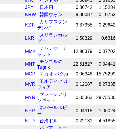
INR
インドルピー
0.58943
1.69655
JPY
日本円
0.86742
1.15284
KRW
韓国ウォン
9.30087
0.10752
カザフスタン
KZT
3.37355
0.29642
テンゲ
スリランカル
LKR
1.58329
0.6316
ピー
ミャンマーチ
MMK
12.98379
0.07702
ャット
モンゴルの
MNT
22.51827
0.04441
Tugrik
MOP
マカオ·パタカ
0.06348
15.75299
モルディブ·ル
MVR
0.12087
8.27335
フィア
マレーシアリ
MYR
0.03363
29.73536
ンギット
ネパールルピ
NPR
0.94318
1.06024
ー
NTD
台湾ドル
0.22131
4.51855
パプアニュー