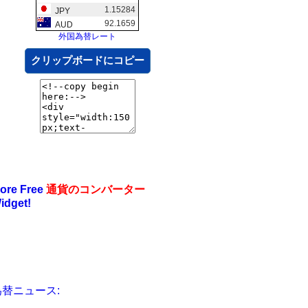
1.15284
JPY
92.1659
AUD
外国為替レート
クリップボードにコピー
ore Free
通貨のコンバーター
idget!
為替ニュース: