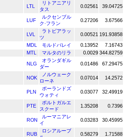
リトアニアリ
LTL
0.02561
39.04725
タス
ルクセンブル
LUF
0.27206
3.67566
ク·フラン
ラトビアラッ
LVL
0.00521
191.93858
ツ
MDL
モルドバレイ
0.13952
7.16743
MTL
マルタのリラ
0.0029
344.82759
オランダギル
NLG
0.01486
67.29475
ダー
ノルウェーク
NOK
0.07014
14.2572
ローネ
ポーランドズ
PLN
0.03077
32.49919
ウォティ
ポルトガルエ
PTE
1.35208
0.7396
スクード
ルーマニアレ
RON
0.03283
30.45995
イ
ロシアルーブ
RUB
0.58279
1.71588