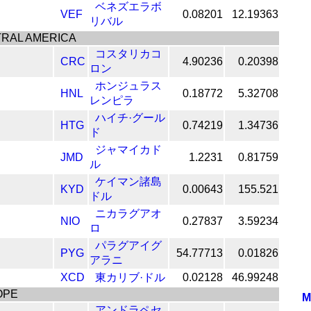
ベネズエラボ
VEF
0.08201
12.19363
リバル
RAL AMERICA
コスタリカコ
CRC
4.90236
0.20398
ロン
ホンジュラス
HNL
0.18772
5.32708
レンピラ
ハイチ·グール
HTG
0.74219
1.34736
ド
ジャマイカド
JMD
1.2231
0.81759
ル
ケイマン諸島
KYD
0.00643
155.521
ドル
ニカラグアオ
NIO
0.27837
3.59234
ロ
パラグアイグ
PYG
54.77713
0.01826
アラニ
XCD
東カリブ·ドル
0.02128
46.99248
OPE
M
アンドラペセ