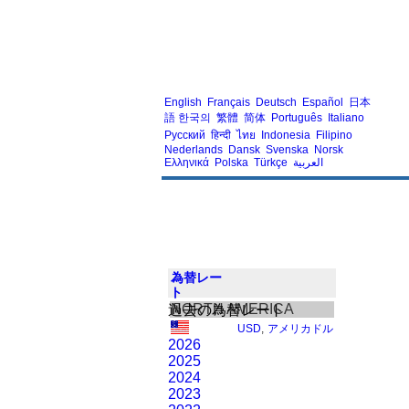
English
Français
Deutsch
Español
日本
語
한국의
繁體
简体
Português
Italiano
Русский
हिन्दी
ไทย
Indonesia
Filipino
Nederlands
Dansk
Svenska
Norsk
Ελληνικά
Polska
Türkçe
العربية
為替レー
ト
NORTH AMERICA
過去の為替レート
USD
,
アメリカドル
2026
2025
2024
2023