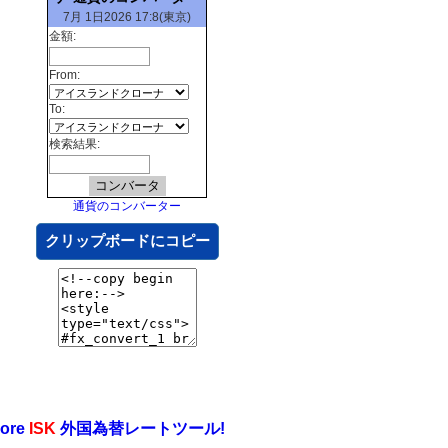
7月 1日2026 17:8(東京)
金額:
From:
To:
検索結果:
通貨のコンバーター
クリップボードにコピー
ore
ISK
外国為替レートツール!