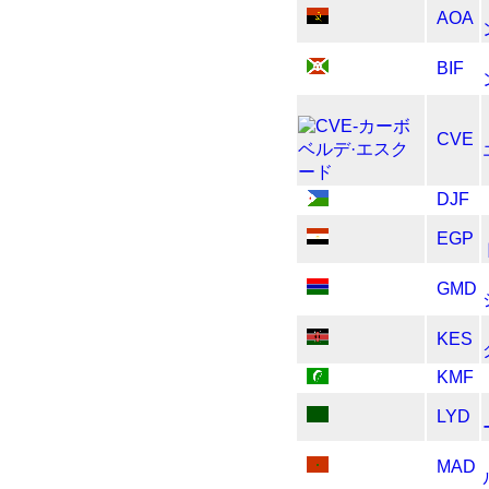
AOA
BIF
CVE
DJF
EGP
GMD
KES
KMF
LYD
MAD