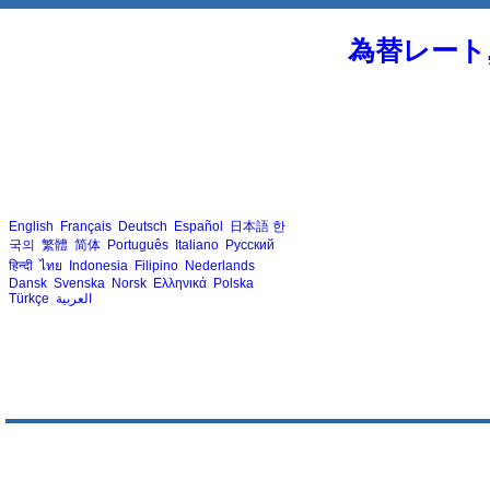
為替レート
English
Français
Deutsch
Español
日本語
한
국의
繁體
简体
Português
Italiano
Русский
हिन्दी
ไทย
Indonesia
Filipino
Nederlands
Dansk
Svenska
Norsk
Ελληνικά
Polska
Türkçe
العربية