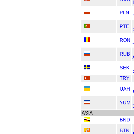
PLN
PTE
RON
RUB
SEK
TRY
UAH
YUM
ASIA
BND
BTN