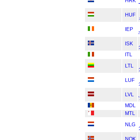
HRK
HUF
IEP
ISK
ITL
LTL
LUF
LVL
MDL
MTL
NLG
NOK