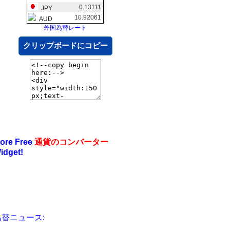
0.13111
JPY
10.92061
AUD
外国為替レート
クリップボードにコピー
ore Free
通貨のコンバーター
idget!
為替ニュース: