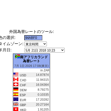
外国為替レートのツール:
色の選択:
タイムゾーン:
年月日:
南アフリカランド
為替レート
7月 1日 2026 17:08(東京)
in ZAR
14.87874
USD
11.94315
CAD
16.04364
CHF
8.79275
DEM
0.10335
ESP
17.20282
EUR
20.27164
GBP
1.91205
HKD