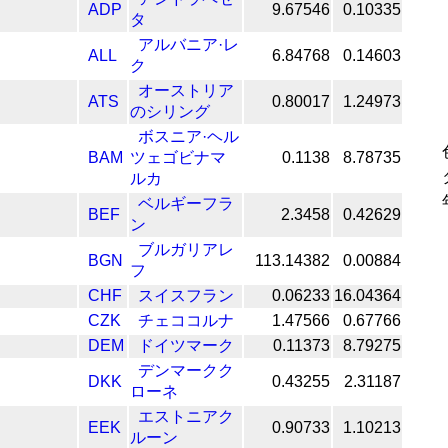
ADP
9.67546
0.10335
タ
アルバニア·レ
ALL
6.84768
0.14603
ク
オーストリア
ATS
0.80017
1.24973
のシリング
ボスニア·ヘル
BAM
ツェゴビナマ
0.1138
8.78735
ルカ
ベルギーフラ
BEF
2.3458
0.42629
ン
ブルガリアレ
BGN
113.14382
0.00884
フ
CHF
スイスフラン
0.06233
16.04364
CZK
チェココルナ
1.47566
0.67766
DEM
ドイツマーク
0.11373
8.79275
デンマークク
DKK
0.43255
2.31187
ローネ
エストニアク
EEK
0.90733
1.10213
ルーン