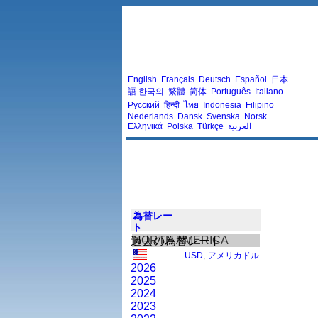
English
Français
Deutsch
Español
日本
語
한국의
繁體
简体
Português
Italiano
Русский
हिन्दी
ไทย
Indonesia
Filipino
Nederlands
Dansk
Svenska
Norsk
Ελληνικά
Polska
Türkçe
العربية
為替レー
ト
NORTH AMERICA
過去の為替レート
USD
,
アメリカドル
2026
2025
2024
2023