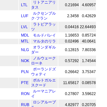
リトアニアリ
LTL
0.21694
4.60957
タス
ルクセンブル
LUF
2.3458
0.42629
ク·フラン
ラトビアラッ
LVL
0.04416
22.64493
ツ
MDL
モルドバレイ
1.16653
0.85724
MTL
マルタのリラ
0.02496
40.0641
オランダギル
NLG
0.12815
7.80336
ダー
ノルウェーク
NOK
0.57292
1.74544
ローネ
ポーランドズ
PLN
0.26642
3.75347
ウォティ
ポルトガルエ
PTE
11.65817
0.08578
スクード
ルーマニアレ
RON
0.27807
3.59622
イ
ロシアルーブ
RUB
4.82977
0.20705