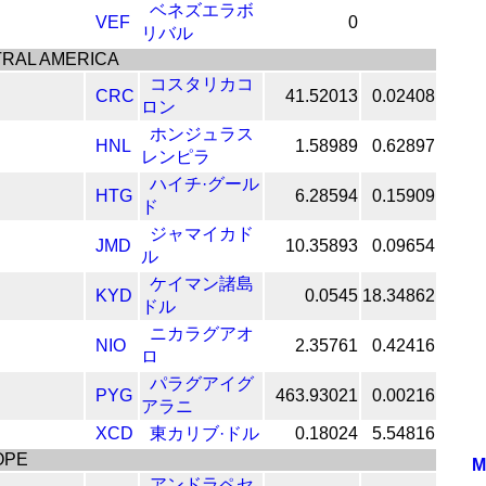
ベネズエラボ
VEF
0
リバル
RAL AMERICA
コスタリカコ
CRC
41.52013
0.02408
ロン
ホンジュラス
HNL
1.58989
0.62897
レンピラ
ハイチ·グール
HTG
6.28594
0.15909
ド
ジャマイカド
JMD
10.35893
0.09654
ル
ケイマン諸島
KYD
0.0545
18.34862
ドル
ニカラグアオ
NIO
2.35761
0.42416
ロ
パラグアイグ
PYG
463.93021
0.00216
アラニ
XCD
東カリブ·ドル
0.18024
5.54816
OPE
M
アンドラペセ