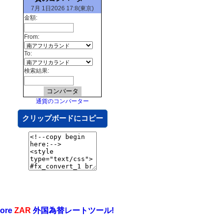
7月 1日2026 17:8(東京)
金額:
From:
To:
検索結果:
通貨のコンバーター
クリップボードにコピー
ore
ZAR
外国為替レートツール!