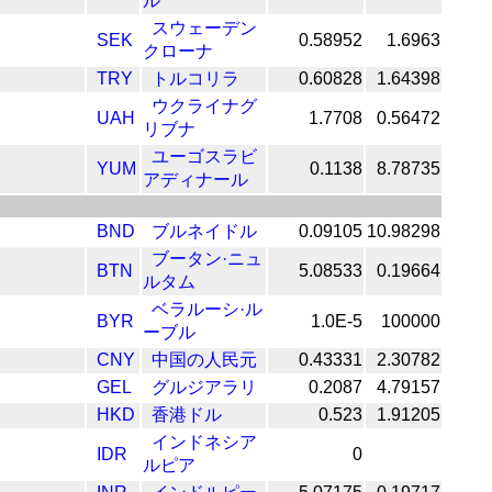
ル
スウェーデン
SEK
0.58952
1.6963
クローナ
TRY
トルコリラ
0.60828
1.64398
ウクライナグ
UAH
1.7708
0.56472
リブナ
ユーゴスラビ
YUM
0.1138
8.78735
アディナール
BND
ブルネイドル
0.09105
10.98298
ブータン·ニュ
BTN
5.08533
0.19664
ルタム
ベラルーシ·ル
BYR
1.0E-5
100000
ーブル
CNY
中国の人民元
0.43331
2.30782
GEL
グルジアラリ
0.2087
4.79157
HKD
香港ドル
0.523
1.91205
インドネシア
IDR
0
ルピア