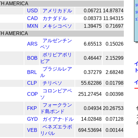
H AMERICA
USD
アメリカドル
0.06721
14.87874
CAD
カナダドル
0.08373
11.94315
MXN
メキシコペソ
1.39475
0.71697
H AMERICA
アルゼンチン
ARS
6.65513
0.15026
ペソ
ボリビアボリ
BOB
0.46447
2.15299
ビア
ブラジルレア
BRL
0.37279
2.68248
ル
CLP
チリペソ
55.62286
0.01798
コロンビアペ
COP
251.27454
0.00398
ソ
フォークラン
FKP
0.04934
20.26753
ド島ポンド
GYD
ガイアナ·ドル
14.02848
0.07128
ベネズエラボ
VEB
694.53694
0.00144
リバル