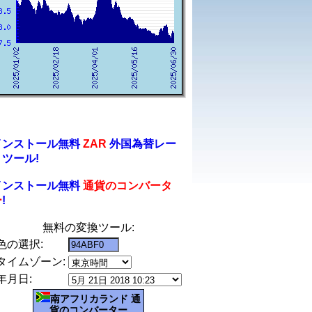
インストール無料
ZAR
外国為替レー
トツール!
インストール無料
通貨のコンバータ
ー
!
無料の変換ツール:
色の選択:
タイムゾーン:
年月日:
南アフリカランド 通
貨のコンバーター