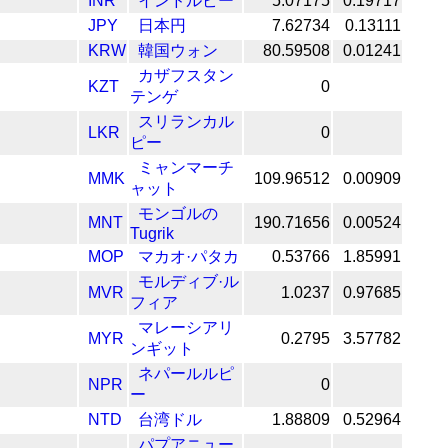
INR
インドルピー
5.07175
0.19717
JPY
日本円
7.62734
0.13111
KRW
韓国ウォン
80.59508
0.01241
カザフスタン
KZT
0
テンゲ
スリランカル
LKR
0
ピー
ミャンマーチ
MMK
109.96512
0.00909
ャット
モンゴルの
MNT
190.71656
0.00524
Tugrik
MOP
マカオ·パタカ
0.53766
1.85991
モルディブ·ル
MVR
1.0237
0.97685
フィア
マレーシアリ
MYR
0.2795
3.57782
ンギット
ネパールルピ
NPR
0
ー
NTD
台湾ドル
1.88809
0.52964
パプアニュー