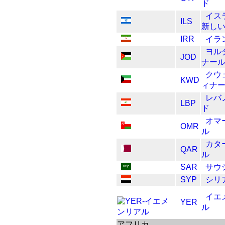
ド
イス
ILS
新し
IRR
イラ
ヨル
JOD
ナー
クウ
KWD
ィナ
レバ
LBP
ド
オマ
OMR
ル
カタ
QAR
ル
SAR
サウ
SYP
シリ
イエ
YER
ル
アフリカ