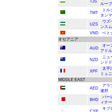
TJS
ルー
トル
TMT
タン
ウズ
UZS
ンス
VND
ベト
オセアニア
オー
AUD
アド
ニュ
NZD
ンド
太平
XPF
ミュ
MIDDLE EAST
アラ
AED
連邦
バー
BHD
ィナ
キプ
CYP