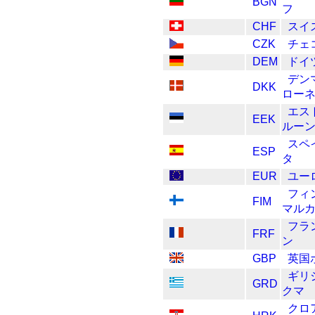
BGN
フ
CHF
スイ
CZK
チェ
DEM
ドイ
デン
DKK
ロー
エス
EEK
ルー
スペ
ESP
タ
EUR
ユー
フィ
FIM
マル
フラ
FRF
ン
GBP
英国
ギリ
GRD
クマ
クロ