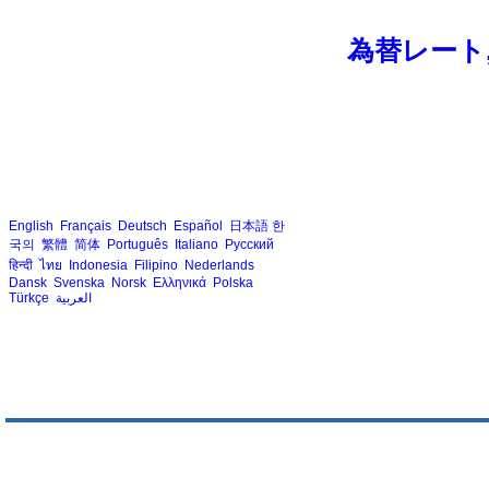
為替レート
English
Français
Deutsch
Español
日本語
한
국의
繁體
简体
Português
Italiano
Русский
हिन्दी
ไทย
Indonesia
Filipino
Nederlands
Dansk
Svenska
Norsk
Ελληνικά
Polska
Türkçe
العربية