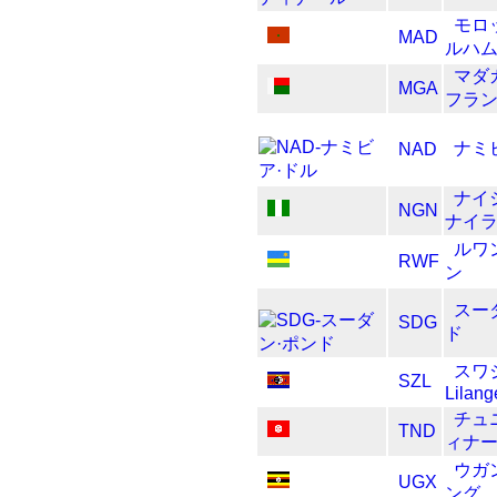
モロ
MAD
ルハ
マダ
MGA
フラ
ナミ
NAD
ナイ
NGN
ナイ
ルワ
RWF
ン
スー
SDG
ド
スワ
SZL
Lilang
チュ
TND
ィナ
ウガ
UGX
ング