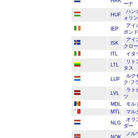
HRK
ーナ
ハン
HUF
ォリ
アイ
IEP
ポン
アイ
ISK
クロ
ITL
イタ
リト
LTL
タス
ルク
LUF
ク·フ
ラト
LVL
ツ
MDL
モル
MTL
マル
オラ
NLG
ダー
ノル
NOK