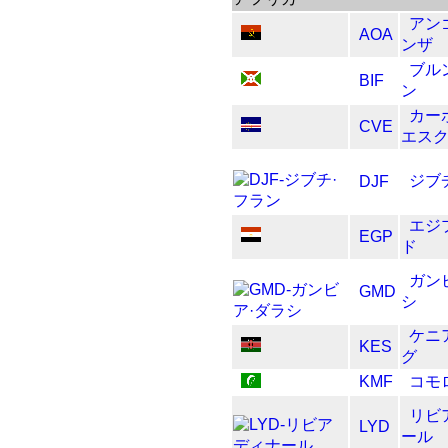
アン
AOA
ンザ
ブル
BIF
ン
カー
CVE
エス
ジブ
DJF
エジ
EGP
ド
ガン
GMD
シ
ケニ
KES
グ
KMF
コモ
リビ
LYD
ール