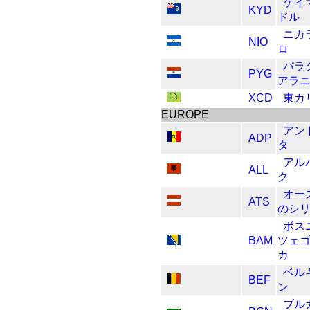
ケイ
KYD
ドル
ニカ
NIO
ロ
パラ
PYG
アラ
XCD
東カ
EUROPE
アン
ADP
タ
アル
ALL
ク
オー
ATS
のシ
ボス
BAM
ツェ
カ
ベル
BEF
ン
ブル