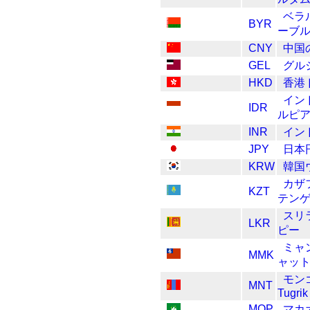
ベラ
BYR
ーブ
CNY
中国
GEL
グル
HKD
香港
イン
IDR
ルピ
INR
イン
JPY
日本
KRW
韓国
カザ
KZT
テン
スリ
LKR
ピー
ミャ
MMK
ャッ
モン
MNT
Tugrik
MOP
マカ