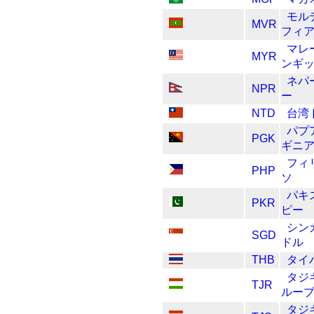
モル
MVR
フィ
マレ
MYR
ンギ
ネパ
NPR
ー
NTD
台湾
パプ
PGK
ギニ
フィ
PHP
ソ
パキ
PKR
ピー
シン
SGD
ドル
THB
タイ
タジ
TJR
ルー
タジ