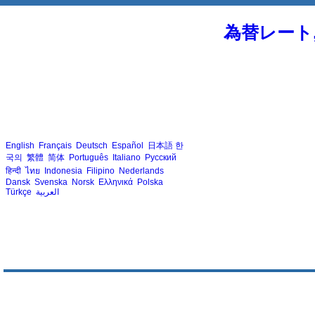
為替レート
English
Français
Deutsch
Español
日本語
한
국의
繁體
简体
Português
Italiano
Русский
हिन्दी
ไทย
Indonesia
Filipino
Nederlands
Dansk
Svenska
Norsk
Ελληνικά
Polska
Türkçe
العربية