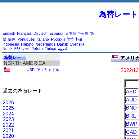
為替レート
English
Français
Deutsch
Español
日本語
한국의
繁
體
简体
Português
Italiano
Русский
हिन्दी
ไทย
Indonesia
Filipino
Nederlands
Dansk
Svenska
Norsk
Ελληνικά
Polska
Türkçe
العربية
為替レート
アメリカ
NORTH AMERICA
USD
,
アメリカドル
2022/12
過去の為替レート
AED
AUD
2026
BND
2025
2024
BRL
2023
BWP
2022
2021
CAD
2020