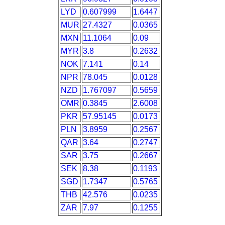
LYD
0.607999
1.6447
MUR
27.4327
0.0365
MXN
11.1064
0.09
MYR
3.8
0.2632
NOK
7.141
0.14
NPR
78.045
0.0128
NZD
1.767097
0.5659
OMR
0.3845
2.6008
PKR
57.95145
0.0173
PLN
3.8959
0.2567
QAR
3.64
0.2747
SAR
3.75
0.2667
SEK
8.38
0.1193
SGD
1.7347
0.5765
THB
42.576
0.0235
ZAR
7.97
0.1255