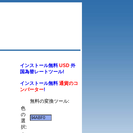
インストール無料
USD
外
国為替レートツール!
インストール無料
通貨のコ
ンバーター
!
無料の変換ツール:
色
の
選
択: