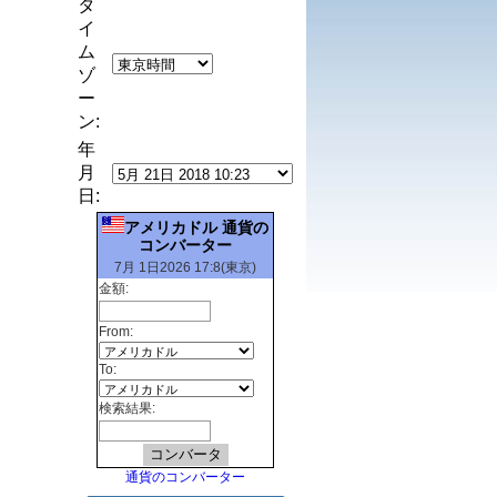
タ
イ
ム
ゾ
ー
ン:
年
月
日:
アメリカドル 通貨の
コンバーター
7月 1日2026 17:8(東京)
金額:
From:
To:
検索結果:
通貨のコンバーター