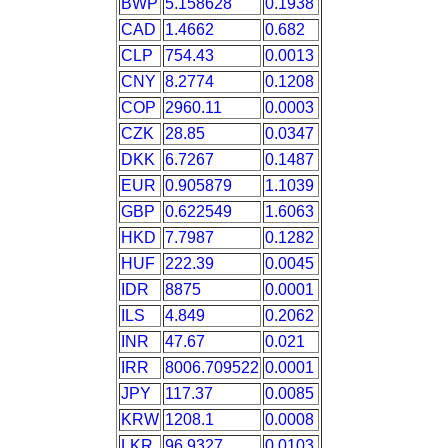
BWP
5.158628
0.1938
CAD
1.4662
0.682
CLP
754.43
0.0013
CNY
8.2774
0.1208
COP
2960.11
0.0003
CZK
28.85
0.0347
DKK
6.7267
0.1487
EUR
0.905879
1.1039
GBP
0.622549
1.6063
HKD
7.7987
0.1282
HUF
222.39
0.0045
IDR
8875
0.0001
ILS
4.849
0.2062
INR
47.67
0.021
IRR
8006.709522
0.0001
JPY
117.37
0.0085
KRW
1208.1
0.0008
LKR
96.9327
0.0103