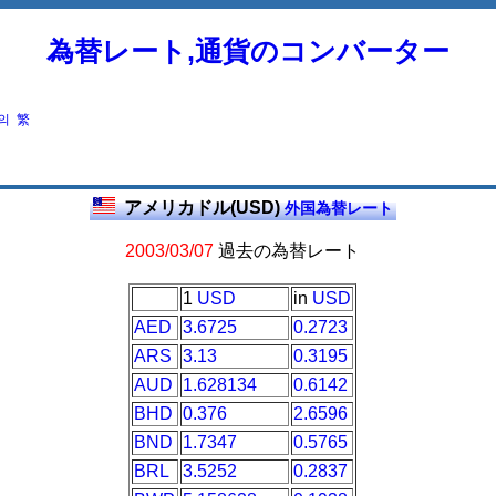
為替レート,通貨のコンバーター
의
繁
アメリカドル(USD)
外国為替レート
2003/03/07
過去の為替レート
1
USD
in
USD
AED
3.6725
0.2723
ARS
3.13
0.3195
AUD
1.628134
0.6142
BHD
0.376
2.6596
BND
1.7347
0.5765
BRL
3.5252
0.2837