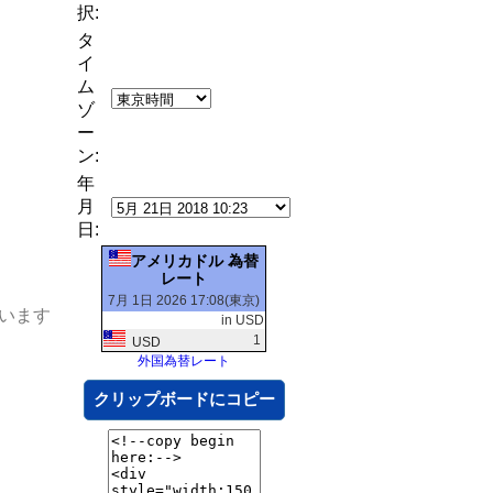
択:
タ
イ
ム
ゾ
ー
ン:
年
月
日:
アメリカドル 為替
レート
7月 1日 2026 17:08(東京)
います
in USD
1
USD
外国為替レート
クリップボードにコピー